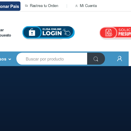
Rastrea tu Orden
Mi Cuenta
ionar Pais
tar
puesto
Buscar:
sos