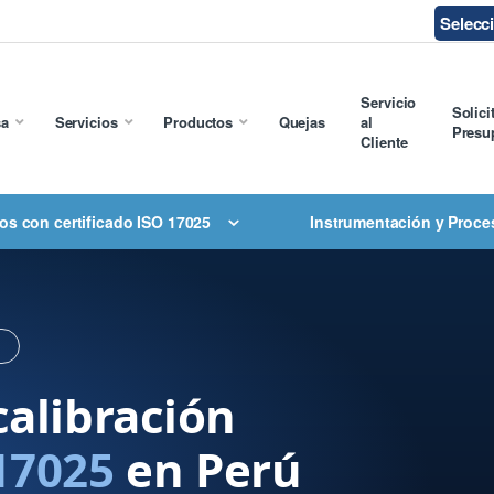
Selecc
Servicio
Solici
sa
Servicios
Productos
Quejas
al
Presu
Cliente
os con certificado ISO 17025
Instrumentación y Proce
L
calibración
17025
en Perú