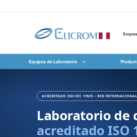
Saltar
al
contenido
Empre
Equipos de Laboratorio
Product
ACREDITADO ISO/IEC 17025 • RED INTERNACIONA
Laboratorio de 
acreditado ISO 