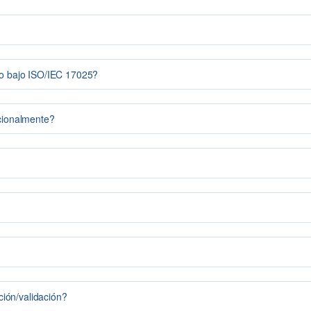
ado bajo ISO/IEC 17025?
acionalmente?
ación/validación?