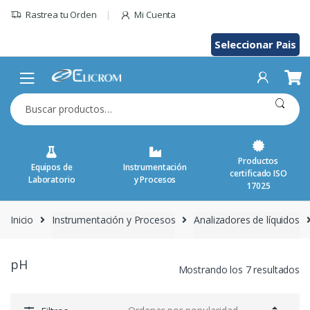
Saltar
Rastrea tu Orden
Mi Cuenta
al
contenido
Seleccionar Pais
Buscar
por:
Productos
Equipos de
Instrumentación
certificado ISO
Laboratorio
y Procesos
17025
Inicio
Instrumentación y Procesos
Analizadores de líquidos
pH
Mostrando los 7 resultados