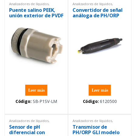
Analizadores de líquidos
,
Analizadores de líquidos
,
Instrumentación y Procesos
,
pH
,
Instrumentación y Procesos
,
pH
,
Puente salino PEEK,
Convertidor de señal
Sensores
Sensores
unión exterior de PVDF
análoga de PH/ORP
para sensor de pH
diferencial a señal
diferencial de 1
digital sc de hach
pulgada
Leer más
Leer más
Código:
SB-P1SV-LM
Código:
6120500
Analizadores de líquidos
,
Analizadores de líquidos
,
Instrumentación y Procesos
,
pH
,
Instrumentación y Procesos
,
pH
,
Sensor de pH
Transmisor de
Sensores
Sensores
diferencial con
PH/ORP GLI modelo