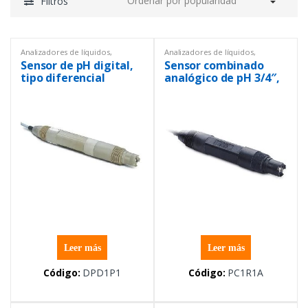
Filtros
Analizadores de líquidos
,
Analizadores de líquidos
,
Instrumentación y Procesos
,
PH
,
Instrumentación y Procesos
,
pH
,
Sensor de pH digital,
Sensor combinado
pH
,
Sensores
Sensores
tipo diferencial
analógico de pH 3/4″,
convertible, conexión
convertible, PPS
de 1 pulgada con 10m
de cable
Leer más
Leer más
Código:
DPD1P1
Código:
PC1R1A