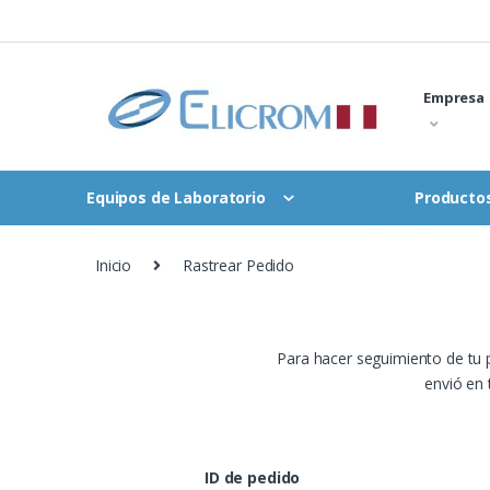
Saltar
al
contenido
Empresa
Equipos de Laboratorio
Productos
Inicio
Rastrear Pedido
Rastrear Pedido
Para hacer seguimiento de tu p
envió en 
ID de pedido