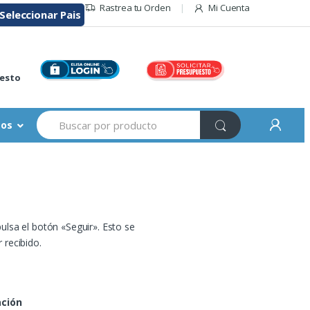
Rastrea tu Orden
Mi Cuenta
Seleccionar Pais
r
esto
Buscar:
sos
ulsa el botón «Seguir». Esto se
 recibido.
ación