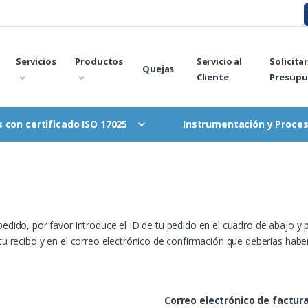
Servicios
Productos
Servicio al
Solicita
Quejas
Cliente
Presupu
Instrumentación y Proce
 con certificado ISO 17025
edido, por favor introduce el ID de tu pedido en el cuadro de abajo y p
tu recibo y en el correo electrónico de confirmación que deberías haber
Correo electrónico de factur