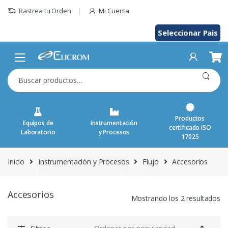
Saltar
Rastrea tu Orden
Mi Cuenta
al
contenido
Seleccionar Pais
Buscar
por:
Productos
Equipos de
Instrumentación
certificado ISO
Laboratorio
y Procesos
17025
Inicio
Instrumentación y Procesos
Flujo
Accesorios
Accesorios
Mostrando los 2 resultados