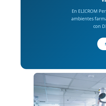
En ELICROM Perú
ambientes farmac
con D