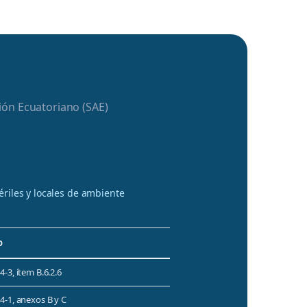
ión Ecuatoriano (SAE)
ériles y locales de ambiente
o
4-3, ítem B.6.2.6
4-1, anexos B y C