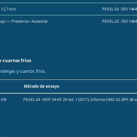
 12,7 m/s
PEV.EL.02 · ISO 1464
flujo — Presencia / Ausencia
PEV.EL.02 · ISO 14644
 cuartos fríos
odegas y cuartos fríos.
Método de ensayo
% HR
PEV.EL.04 · MSP 34 NF 29 Vol. 1 (2011), Informe OMS 32, BPF de