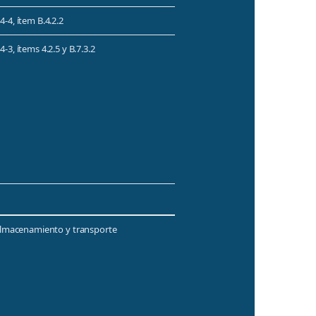
4-4, ítem B.4.2.2
-3, ítems 4.2.5 y B.7.3.2
 almacenamiento y transporte