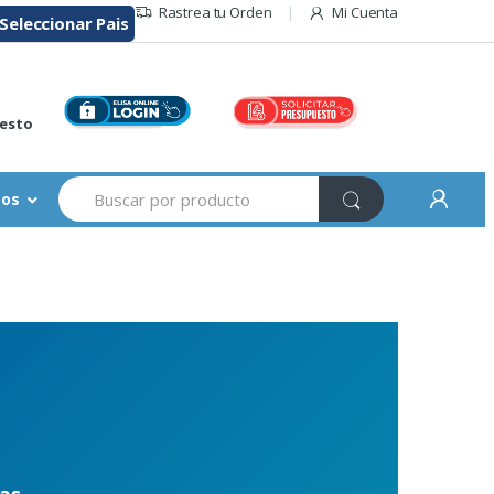
Rastrea tu Orden
Mi Cuenta
Seleccionar Pais
r
esto
Buscar:
sos
das