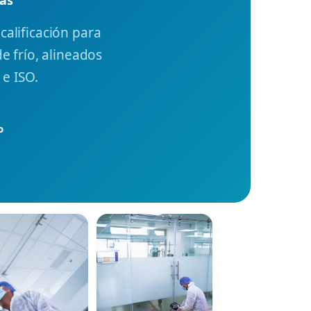
alificación para
e frío, alineados
e ISO.
o