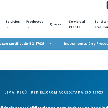
Servicios
Productos
Servicio al
Solicita
Quejas
Cliente
Presupu
Instrumentación y Proce
 con certificado ISO 17025
LIMA, PERÚ · RED ELICROM ACREDITADA ISO 17025
lidaciones y Calificaciones para Industrias Regula