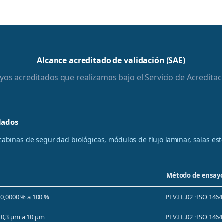
Alcance acreditado de validación (SAE)
os acreditados que realizamos bajo el Servicio de Acreditac
lados
cabinas de seguridad biológicas, módulos de flujo laminar, salas est
Método de ensay
 0,0000 % a 100 %
PEV.EL.02 · ISO 1464
 0,3 µm a 10 µm
PEV.EL.02 · ISO 1464