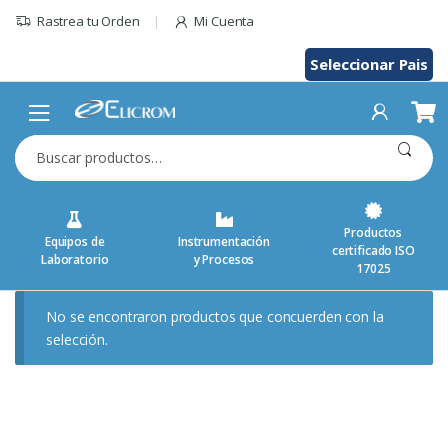
Saltar
Rastrea tu Orden
Mi Cuenta
al
contenido
Seleccionar Pais
Buscar
por:
Productos
Equipos de
Instrumentación
certificado ISO
Laboratorio
y Procesos
17025
No se encontraron productos que concuerden con la
selección.