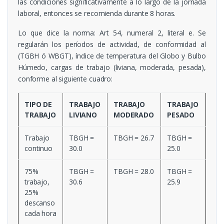
las condiciones significativamente a lo largo de la jornada
laboral, entonces se recomienda durante 8 horas.
Lo que dice la norma
: Art 54, numeral 2, literal e. Se
regularán los períodos de actividad, de conformidad al
(TGBH ó WBGT), índice de temperatura del Globo y Bulbo
Húmedo, cargas de trabajo (liviana, moderada, pesada),
conforme al siguiente cuadro:
TIPO DE
TRABAJO
TRABAJO
TRABAJO
TRABAJO
LIVIANO
MODERADO
PESADO
Trabajo
TBGH =
TBGH = 26.7
TBGH =
continuo
30.0
25.0
75%
TBGH =
TBGH = 28.0
TBGH =
trabajo,
30.6
25.9
25%
descanso
cada hora