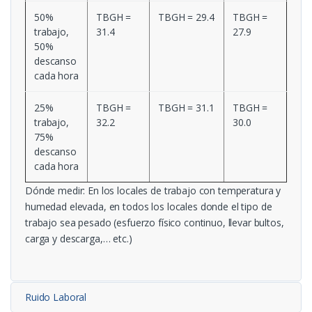
50%
TBGH =
TBGH = 29.4
TBGH =
trabajo,
31.4
27.9
50%
descanso
cada hora
25%
TBGH =
TBGH = 31.1
TBGH =
trabajo,
32.2
30.0
75%
descanso
cada hora
Dónde medir
: En los locales de trabajo con temperatura y
humedad elevada, en todos los locales donde el tipo de
trabajo sea pesado (esfuerzo físico continuo, llevar bultos,
carga y descarga,… etc.)
Ruido Laboral