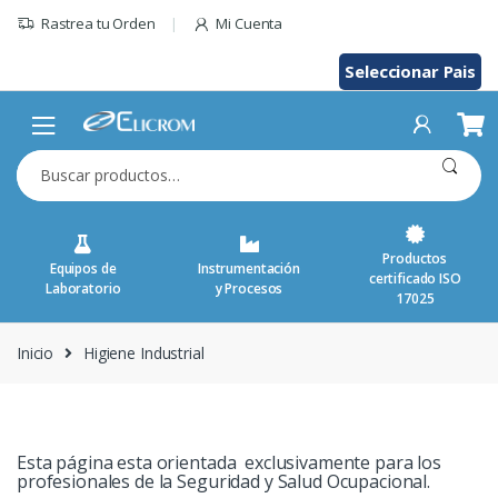
Saltar
Rastrea tu Orden
Mi Cuenta
al
contenido
Seleccionar Pais
Buscar
por:
Productos
Equipos de
Instrumentación
certificado ISO
Laboratorio
y Procesos
17025
Inicio
Higiene Industrial
Higiene Industrial
Esta página esta orientada exclusivamente para los
profesionales de la Seguridad y Salud Ocupacional.