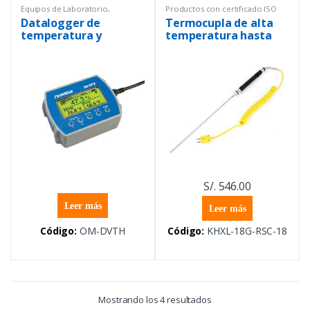
Equipos de Laboratorio
,
Productos con certificado ISO
Temperatura
,
17025
,
Termocuplas
,
Datalogger de
Termocupla de alta
Termohigrómetros
Termómetros
temperatura y
temperatura hasta
humedad con sonda
1335 °C sonda 46 cm x
externa calibrado
3,1 mm
S/.
546.00
Leer más
Leer más
Código:
OM-DVTH
Código:
KHXL-18G-RSC-18
Mostrando los 4 resultados