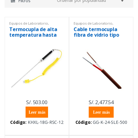
Filtros
Equipos de Laboratorio
,
Equipos de Laboratorio
,
Productos con certificado ISO
Sensores de temperatura
,
Termocupla de alta
Cable termocupla
17025
,
Sensores de temperatura
,
Temperatura
,
Termocuplas
Temperatura
,
Termocuplas
,
temperatura hasta
fibra de vidrio tipo
Termocuplas
,
Termómetros
1335 °C sonda de 30
200°C hasta 482°C,
cm x 3.1 mm
AWG 24
S/.
503.00
S/.
2,477.54
Leer más
Leer más
Código:
KHXL-18G-RSC-12
Código:
GG-K-24-SLE-500