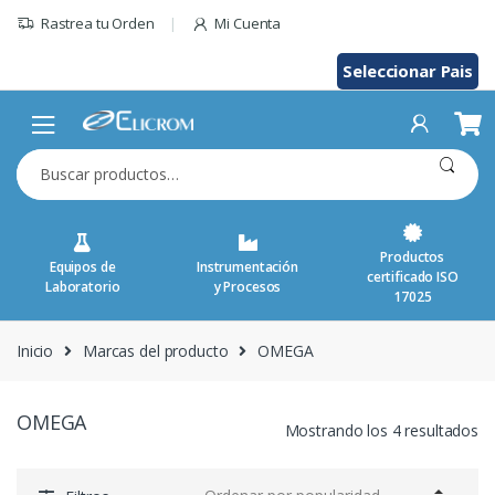
Saltar
Rastrea tu Orden
Mi Cuenta
al
contenido
Seleccionar Pais
Buscar
por:
Productos
Equipos de
Instrumentación
certificado ISO
Laboratorio
y Procesos
17025
Inicio
Marcas del producto
OMEGA
OMEGA
Mostrando los 4 resultados