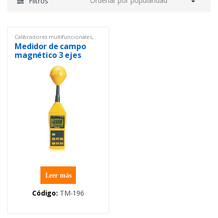
Filtros
Calibradores multifuncionales
,
Equipos de Laboratorio
,
Equipos
Medidor de campo
y materiales eléctricos
magnético 3 ejes
Leer más
Código:
TM-196