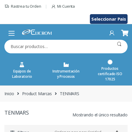
Saltar
Rastrea tu Orden
Mi Cuenta
al
contenido
Seleccionar Pais
Buscar
por:
Productos
Equipos de
Instrumentación
certificado ISO
Laboratorio
y Procesos
17025
Inicio
Product Marcas
TENMARS
TENMARS
Mostrando el único resultado