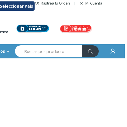
Rastrea tu Orden
Mi Cuenta
Seleccionar Pais
r
esto
Buscar:
sos