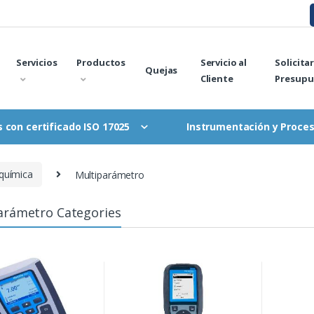
Servicios
Productos
Servicio al
Solicita
Quejas
Cliente
Presupu
Instrumentación y Proce
 con certificado ISO 17025
oquímica
Multiparámetro
arámetro Categories