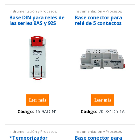
Instrumentación y Procesos
,
Instrumentación y Procesos
,
Relés
Relés
Base DIN para relés de
Base conector para
las series 9AS y 92S
relé de 5 contactos
Leer más
Leer más
Código:
16-9ADIN1
Código:
70-781D5-1A
Instrumentación y Procesos
,
Instrumentación y Procesos
,
Relés
Relés
*Temporizador
Base conector para