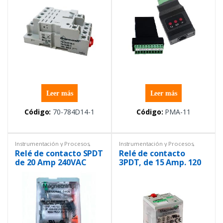
Leer más
Leer más
Código:
70-784D14-1
Código:
PMA-11
Instrumentación y Procesos
,
Instrumentación y Procesos
,
Relés
Relés
Relé de contacto SPDT
Relé de contacto
de 20 Amp 240VAC
3PDT, de 15 Amp. 120
VCA