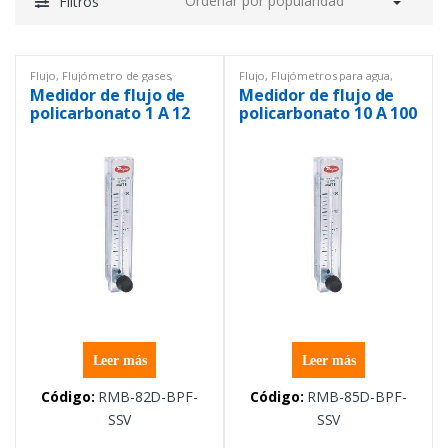
Filtros
Flujo
,
Flujómetro de gases
,
Flujo
,
Flujómetros para agua
,
Flujómetros para agua
,
Instrumentación y Procesos
,
Medidor de flujo de
Medidor de flujo de
Instrumentación y Procesos
,
Rotámetro
Rotámetro
policarbonato 1 A 12
policarbonato 10 A 100
GPH
GPH / 0.8 A 6.2 LPM
Leer más
Leer más
Código:
RMB-82D-BPF-
Código:
RMB-85D-BPF-
SSV
SSV