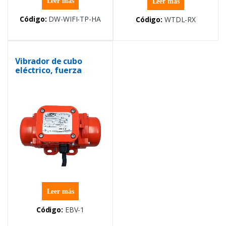
Leer más
Leer más
Código:
DW-WIFI-TP-HA
Código:
WTDL-RX
Vibrador de cubo
eléctrico, fuerza
centrífuga de 130 lb
Leer más
Código:
EBV-1