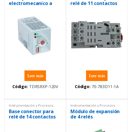
electromecanico a
relé de 11 contactos
120V AC
Leer más
Leer más
Código:
TDRSRXP-120V
Código:
70-783D11-1A
Instrumentación y Procesos
,
Instrumentación y Procesos
,
Relés
Relés
Base conector para
Módulo de expansión
relé de 14 contactos
de 4 relés