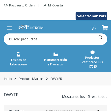
Saltar
Rastrea tu Orden
Mi Cuenta
al
contenido
Seleccionar Pais
Buscar
por:
Productos
Equipos de
Instrumentación
certificado ISO
Laboratorio
y Procesos
17025
Inicio
Product Marcas
DWYER
DWYER
Mostrando los 15 resultados