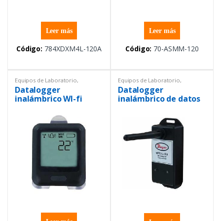
Leer más
Leer más
Código:
784XDXM4L-120A
Código:
70-ASMM-120
Equipos de Laboratorio
,
Equipos de Laboratorio
,
Temperatura
,
Temperatura
,
Datalogger
Datalogger
Termohigrómetros
Termohigrómetros
inalámbrico WI-fi
inalámbrico de datos
serie DW-wifi
de temperatura y
humedad serie WTDL