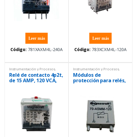
Leer más
Leer más
Código:
781XAXM4L-240A
Código:
783XCXM4L-120A
Instrumentación y Procesos
,
Instrumentación y Procesos
,
Relés
Relés
Relé de contacto 4p2t,
Módulos de
de 15 AMP, 120 VCA,
protección para relés,
resistencia de bobina
120 VAC / VDC
de 2220ω