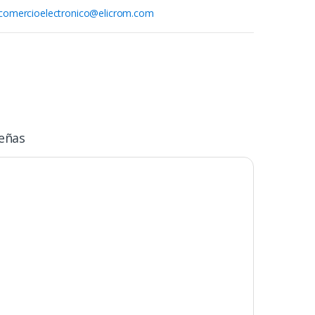
comercioelectronico@elicrom.com
eñas