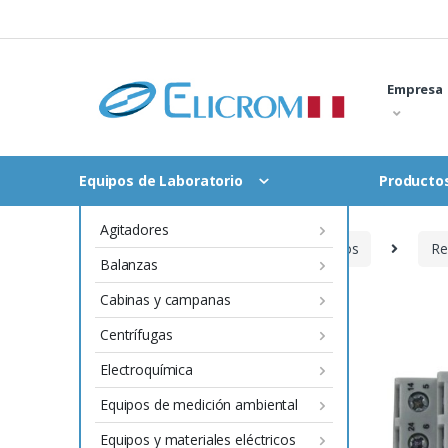
Saltar
al
contenido
Empresa
Equipos de Laboratorio
Productos
Agitadores
Inicio
Instrumentación y Procesos
Re
Balanzas
Cabinas y campanas
Centrífugas
Electroquímica
Equipos de medición ambiental
Equipos y materiales eléctricos