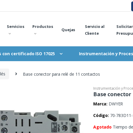
Servicios
Productos
Servicio al
Solicita
Quejas
Cliente
Presupu
Instrumentación y Proce
 con certificado ISO 17025
lés
Base conector para relé de 11 contactos
Instrumentación y Proc
Base conector 
Marca:
DWYER
Código:
70-783D11-
Agotado
Tiempo de 