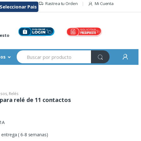
Rastrea tu Orden
Mi Cuenta
Seleccionar Pais
r
esto
Buscar:
sos
esos
,
Relés
para relé de 11 contactos
1A
entrega ( 6-8 semanas)