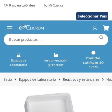
Saltar
Rastrea tu Orden
Mi Cuenta
al
contenido
Seleccionar Pais
Buscar
por:
Productos
Equipos de
Instrumentación
certificado ISO
Laboratorio
y Procesos
17025
Inicio
Equipos de Laboratorio
Reactivos y estándares
Ha