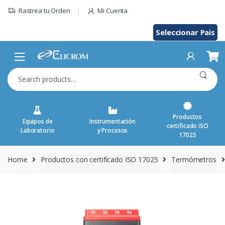
Skip
Rastrea tu Orden
Mi Cuenta
to
content
Seleccionar Pais
Search
for:
Productos
Equipos de
Instrumentación
certificado ISO
Laboratorio
y Procesos
17025
Home
Productos con certificado ISO 17025
Termómetros