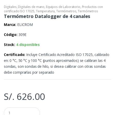
Digitales
,
Digitales de mano
,
Equipos de Laboratorio
,
Productos con
certificado ISO 17025
,
Temperatura
,
Termómetros
,
Termómetros
Termómetro Datalogger de 4 canales
Marca:
ELICROM
Código:
309E
Stock:
4 disponibles
Certificado:
Incluye Certificado Acreditado ISO 17025, calibrado
en: 0 °C, 50 °C y 100 °C (puntos aproximados) se calibran las 4
sondas, son sondas de hilo, si desea calibrar con otras sondas
debe comprarlas por separado
S/.
626.00
Q
u