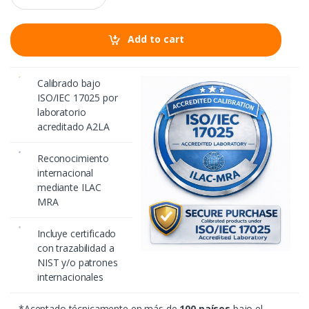
a
n
t
Add to cart
i
t
y
Calibrado bajo
ISO/IEC 17025 por
laboratorio
acreditado A2LA
Reconocimiento
internacional
mediante ILAC
MRA
Incluye certificado
con trazabilidad a
NIST y/o patrones
internacionales
*Aceptado técnicamente en más de
100 países
bajo el