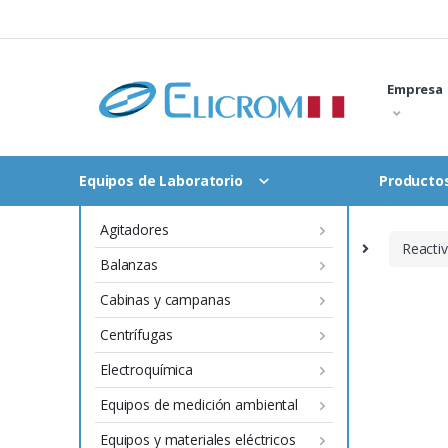
Saltar
al
contenido
Empresa
Equipos de Laboratorio
Productos
Agitadores
Inicio
Equipos de Laboratorio
Reacti
Balanzas
Cabinas y campanas
Centrífugas
Electroquímica
Equipos de medición ambiental
Equipos y materiales eléctricos