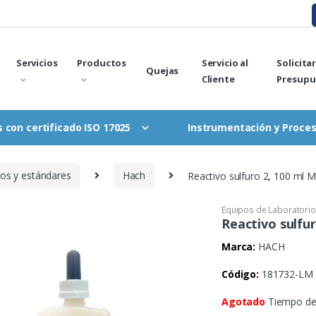
Servicios
Productos
Servicio al
Solicita
Quejas
Cliente
Presupu
Instrumentación y Proce
 con certificado ISO 17025
vos y estándares
Hach
Reactivo sulfuro 2, 100 ml
Equipos de Laboratorio
Reactivo sulfu
Marca:
HACH
Código:
181732-LM
Agotado
Tiempo de 