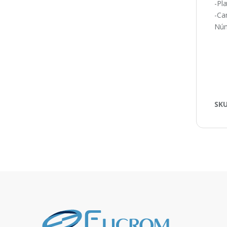
-Pl
-Ca
Núm
SK