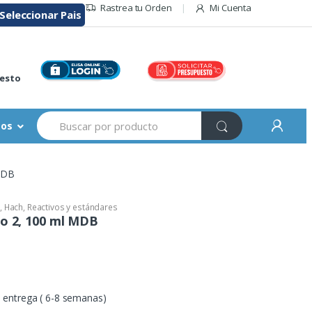
Rastrea tu Orden
Mi Cuenta
Seleccionar Pais
r
esto
Buscar:
sos
 MDB
,
Hach
,
Reactivos y estándares
ro 2, 100 ml MDB
entrega ( 6-8 semanas)