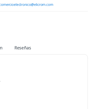
comercioelectronico@elicrom.com
n
Reseñas
.