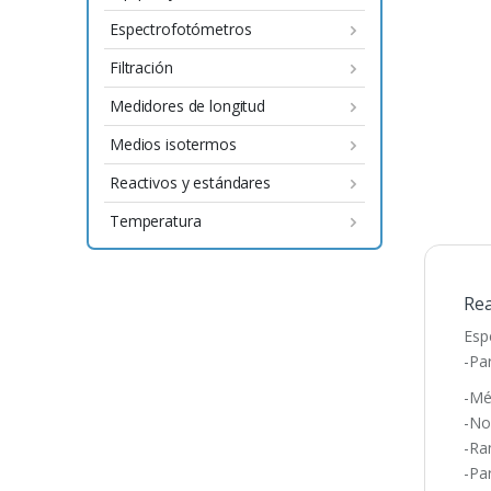
Espectrofotómetros
Filtración
Medidores de longitud
Medios isotermos
Reactivos y estándares
Temperatura
Rea
Esp
-Pa
-Mé
-No
-Ra
-Pa