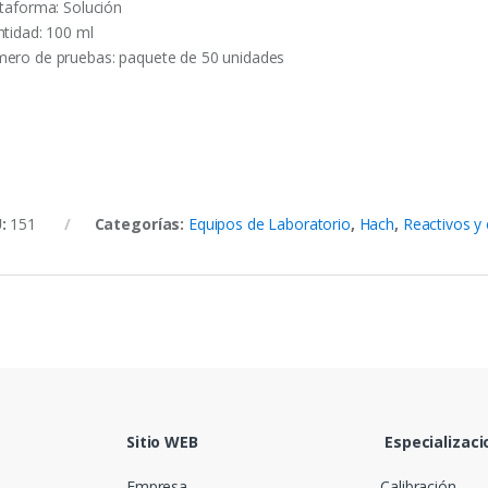
ataforma: Solución
ntidad: 100 ml
ero de pruebas: paquete de 50 unidades
U:
151
Categorías:
Equipos de Laboratorio
,
Hach
,
Reactivos y
Sitio WEB
Especializaci
Empresa
Calibración