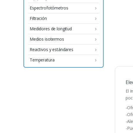
Espectrofotómetros
Filtración
Medidores de longitud
Medios isotermos
Reactivos y estándares
Temperatura
Ele
El 
poc
-Of
-Ofr
-Al
-Pu