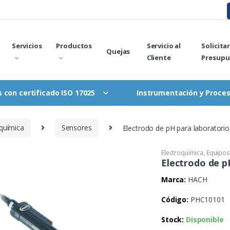
Servicios
Productos
Servicio al
Solicita
Quejas
Cliente
Presupu
Instrumentación y Proce
 con certificado ISO 17025
oquímica
Sensores
Electrodo de pH para laboratorio
Electroquímica
,
Equipos
Electrodo de p
Marca:
HACH
Código:
PHC10101
Stock:
Disponible