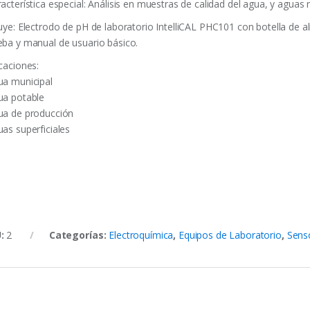
acterística especial: Análisis en muestras de calidad del agua, y aguas 
luye: Electrodo de pH de laboratorio IntelliCAL PHC101 con botella de 
eba y manual de usuario básico.
caciones:
ua municipal
ua potable
ua de producción
uas superficiales
U:
2
Categorías:
Electroquímica
,
Equipos de Laboratorio
,
Sens