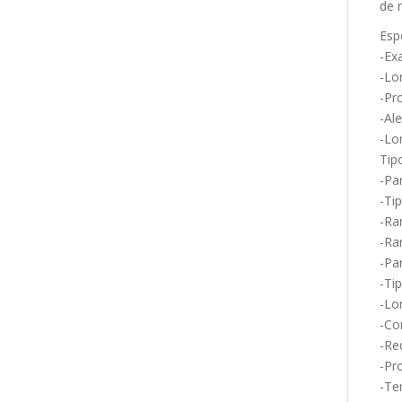
de 
Esp
-Ex
-Lon
-Pr
-Ale
-Lo
Tip
-Pa
-Ti
-Ra
-Ra
-Pa
-Ti
-Lo
-Co
-Re
-Pr
-Te