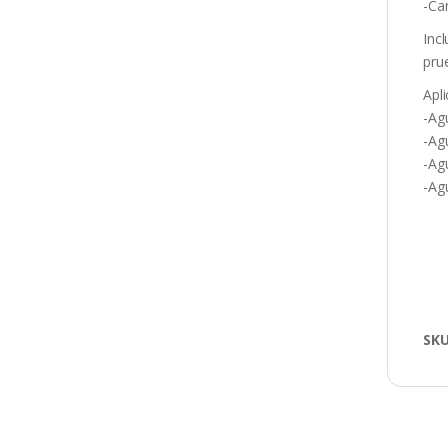
-Car
Inc
pru
Apli
-Ag
-Ag
-Ag
-Ag
SK