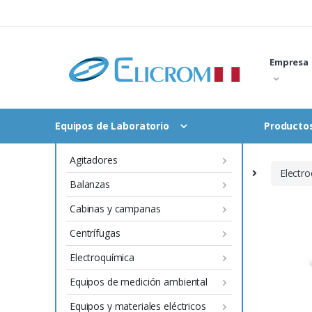
Saltar
al
contenido
Empresa
Equipos de Laboratorio
Productos
Agitadores
Inicio
Equipos de Laboratorio
Electr
Balanzas
Cabinas y campanas
Centrífugas
Electroquímica
Equipos de medición ambiental
Equipos y materiales eléctricos