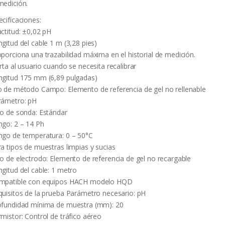
medición.
ecificaciones:
actitud: ±0,02 pH
gitud del cable 1 m (3,28 pies)
oporciona una trazabilidad máxima en el historial de medición.
rta al usuario cuando se necesita recalibrar
ngitud 175 mm (6,89 pulgadas)
o de método Campo: Elemento de referencia de gel no rellenable
rámetro: pH
po de sonda: Estándar
ngo: 2 – 14 Ph
ngo de temperatura: 0 – 50°C
ra tipos de muestras limpias y sucias
po de electrodo: Elemento de referencia de gel no recargable
ngitud del cable: 1 metro
mpatible con equipos HACH modelo HQD
quisitos de la prueba Parámetro necesario: pH
ofundidad mínima de muestra (mm): 20
rmistor: Control de tráfico aéreo