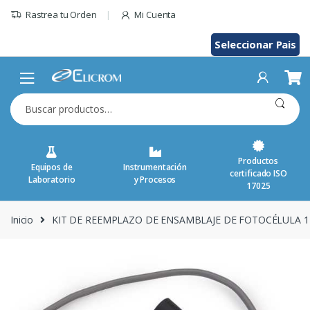
Saltar
Rastrea tu Orden
Mi Cuenta
al
contenido
Seleccionar Pais
Buscar
por:
Productos
Equipos de
Instrumentación
certificado ISO
Laboratorio
y Procesos
17025
Inicio
KIT DE REEMPLAZO DE ENSAMBLAJE DE FOTOCÉLULA 1