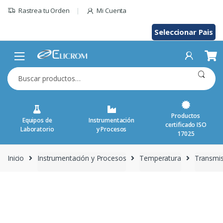
Saltar
Rastrea tu Orden
Mi Cuenta
al
contenido
Seleccionar Pais
Buscar
por:
Productos
Equipos de
Instrumentación
certificado ISO
Laboratorio
y Procesos
17025
Inicio
Instrumentación y Procesos
Temperatura
Transmi