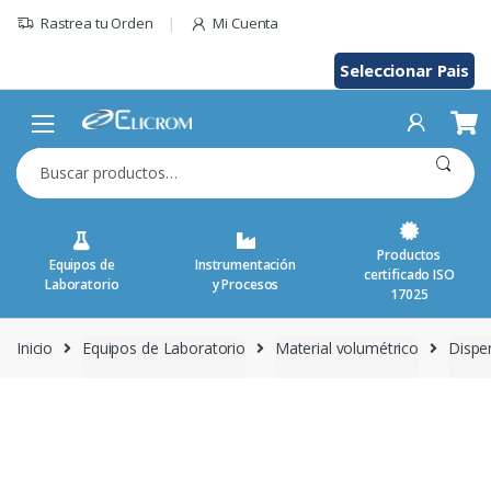
Saltar
Rastrea tu Orden
Mi Cuenta
al
contenido
Seleccionar Pais
Buscar
por:
Productos
Equipos de
Instrumentación
certificado ISO
Laboratorio
y Procesos
17025
Inicio
Equipos de Laboratorio
Material volumétrico
Dispe