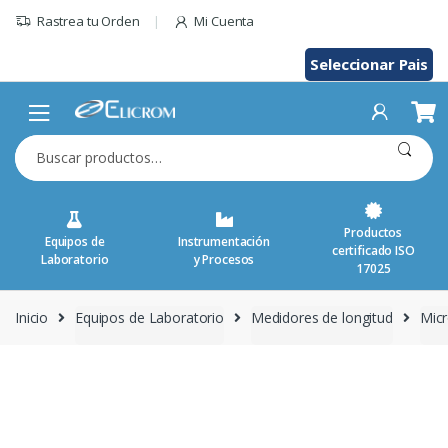
Saltar
Rastrea tu Orden
Mi Cuenta
al
contenido
Seleccionar Pais
Buscar
por:
Productos
Equipos de
Instrumentación
certificado ISO
Laboratorio
y Procesos
17025
Inicio
Equipos de Laboratorio
Medidores de longitud
Mic