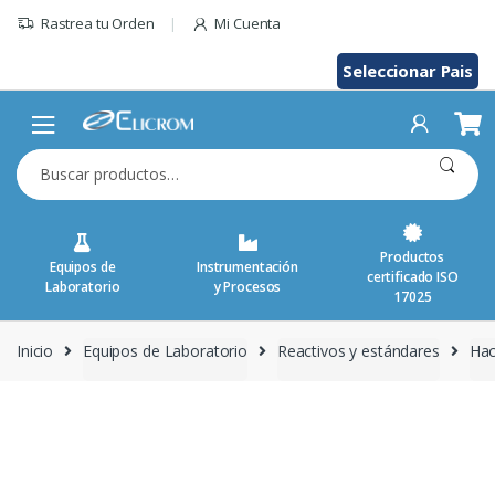
Saltar
Rastrea tu Orden
Mi Cuenta
al
contenido
Seleccionar Pais
Buscar
por:
Productos
Equipos de
Instrumentación
certificado ISO
Laboratorio
y Procesos
17025
Inicio
Equipos de Laboratorio
Reactivos y estándares
Ha