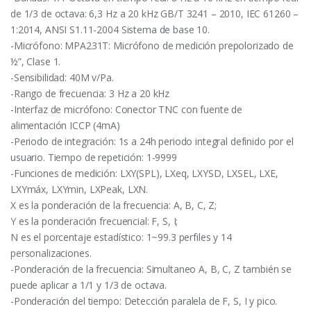
de 1/3 de octava: 6,3 Hz a 20 kHz GB/T 3241 – 2010, IEC 61260 –
1:2014, ANSI S1.11-2004 Sistema de base 10.
-Micrófono: MPA231T: Micrófono de medición prepolorizado de
½”, Clase 1.
-Sensibilidad: 40M v/Pa.
-Rango de frecuencia: 3 Hz a 20 kHz
-Interfaz de micrófono: Conector TNC con fuente de
alimentación ICCP (4mA)
-Periodo de integración: 1s a 24h periodo integral definido por el
usuario. Tiempo de repetición: 1-9999
-Funciones de medición: LXY(SPL), LXeq, LXYSD, LXSEL, LXE,
LXYmáx, LXYmin, LXPeak, LXN.
X es la ponderación de la frecuencia: A, B, C, Z;
Y es la ponderación frecuencial: F, S, I;
N es el porcentaje estadístico: 1~99.3 perfiles y 14
personalizaciones.
-Ponderación de la frecuencia: Simultaneo A, B, C, Z también se
puede aplicar a 1/1 y 1/3 de octava.
-Ponderación del tiempo: Detección paralela de F, S, I y pico.