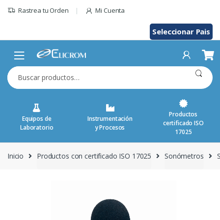
Saltar
Rastrea tu Orden
Mi Cuenta
al
contenido
Seleccionar Pais
Buscar
por:
Productos
Equipos de
Instrumentación
certificado ISO
Laboratorio
y Procesos
17025
Inicio
Productos con certificado ISO 17025
Sonómetros