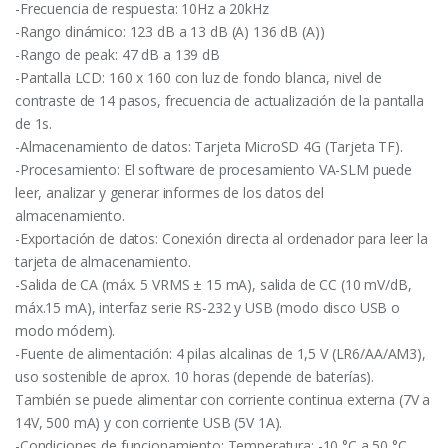
-Frecuencia de respuesta: 10Hz a 20kHz
-Rango dinámico: 123 dB a 13 dB (A) 136 dB (A))
-Rango de peak: 47 dB a 139 dB
-Pantalla LCD: 160 x 160 con luz de fondo blanca, nivel de
contraste de 14 pasos, frecuencia de actualización de la pantalla
de 1s.
-Almacenamiento de datos: Tarjeta MicroSD 4G (Tarjeta TF).
-Procesamiento: El software de procesamiento VA-SLM puede
leer, analizar y generar informes de los datos del
almacenamiento.
-Exportación de datos: Conexión directa al ordenador para leer la
tarjeta de almacenamiento.
-Salida de CA (máx. 5 VRMS ± 15 mA), salida de CC (10 mV/dB,
máx.15 mA), interfaz serie RS-232 y USB (modo disco USB o
modo módem).
-Fuente de alimentación: 4 pilas alcalinas de 1,5 V (LR6/AA/AM3),
uso sostenible de aprox. 10 horas (depende de baterías).
También se puede alimentar con corriente continua externa (7V a
14V, 500 mA) y con corriente USB (5V 1A).
-Condiciones de funcionamiento: Temperatura: -10 °C a 50 °C,