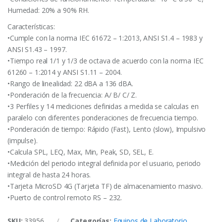
Humedad: 20% a 90% RH.
Características:
•Cumple con la norma IEC 61672 – 1:2013, ANSI S1.4 – 1983 y
ANSI S1.43 – 1997.
•Tiempo real 1/1 y 1/3 de octava de acuerdo con la norma IEC
61260 – 1:2014 y ANSI S1.11 – 2004.
•Rango de linealidad: 22 dBA a 136 dBA.
•Ponderación de la frecuencia: A/ B/ C/ Z.
•3 Perfiles y 14 mediciones definidas a medida se calculas en
paralelo con diferentes ponderaciones de frecuencia tiempo.
•Ponderación de tiempo: Rápido (Fast), Lento (slow), Impulsivo
(impulse).
•Calcula SPL, LEQ, Max, Min, Peak, SD, SEL, E.
•Medición del periodo integral definida por el usuario, periodo
integral de hasta 24 horas.
•Tarjeta MicroSD 4G (Tarjeta TF) de almacenamiento masivo.
•Puerto de control remoto RS – 232.
SKU:
33956
Categorías:
Equipos de Laboratorio
,