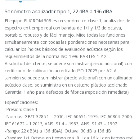
Sonómetro analizador tipo 1, 22 dBA a 136 dBA
El equipo ELICROM 308 es un sonómetro clase 1, analizador de
espectro en tiempo real con bandas de 1/1 y 1/3 de octava,
portable, robusto y de fácil manejo. Mide todas las funciones
simultáneamente con todas las ponderaciones necesarias para
calcular los índices básicos de evaluación acústica según los
requerimientos de la norma ISO 1996 PARTES 1 Y 2.
A solicitud del cliente, se puede suministrar (precio adicional) con
certificado de calibración acreditado ISO 17025 por A2LA,
también se puede suministrar (precio adicional) con un calibrador
acústico clase, se suministra en un estuche plástico acolchado.
Garantía: 1 año para defectos de fábrica (reposición inmediata)
Especificaciones:
-Presión: Clase 1
-Normas: GB/T 3785.1 – 2010, IEC 60651: 1979, IEC 60804: 2000,
IEC 61672 – 1:2013, ANSI S1.4 – 1983, ANSI S1.43 – 1997.
-Rango: 22 dB(A) a 136 dB(A). Octava: 30 dB a 136 dB
-Bandas: 1/1 Octava en tiempo real: 8 Hz a 16 kHz en tiempo real