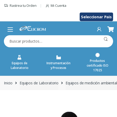
Saltar
Rastrea tu Orden
Mi Cuenta
al
contenido
Seleccionar Pais
Buscar
por:
Productos
Equipos de
Instrumentación
certificado ISO
Laboratorio
y Procesos
17025
Inicio
Equipos de Laboratorio
Equipos de medición ambienta