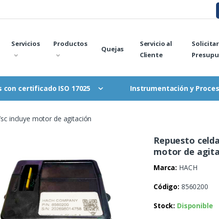
Servicios
Productos
Servicio al
Solicita
Quejas
Cliente
Presupu
Instrumentación y Proce
 con certificado ISO 17025
c incluye motor de agitación
Repuesto celda
motor de agit
Marca:
HACH
Código:
8560200
Stock:
Disponible