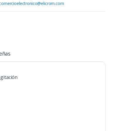
comercioelectronico@elicrom.com
eñas
gitación