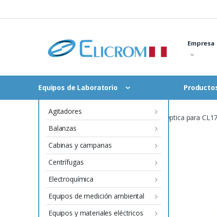
Saltar
al
contenido
Empresa
Equipos de Laboratorio
Productos
Agitadores
Inicio
Repuesto celda de medida Optica para CL17s
Balanzas
Cabinas y campanas
Centrífugas
Electroquímica
Equipos de medición ambiental
Equipos y materiales eléctricos