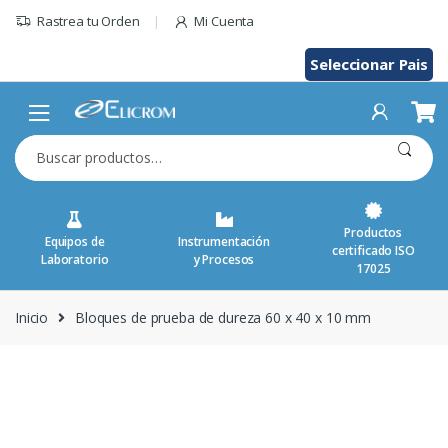
Saltar
Rastrea tu Orden
Mi Cuenta
al
contenido
Seleccionar Pais
Buscar
por:
Productos
Equipos de
Instrumentación
certificado ISO
Laboratorio
y Procesos
17025
Inicio
Bloques de prueba de dureza 60 x 40 x 10 mm