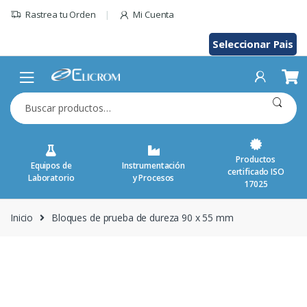
Saltar
Rastrea tu Orden
Mi Cuenta
al
contenido
Seleccionar Pais
Buscar
por:
Productos
Equipos de
Instrumentación
certificado ISO
Laboratorio
y Procesos
17025
Inicio
Bloques de prueba de dureza 90 x 55 mm