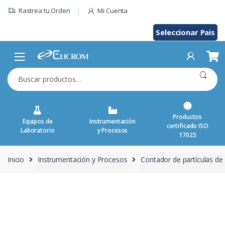
Saltar
Rastrea tu Orden
Mi Cuenta
al
contenido
Seleccionar Pais
Buscar
por:
Productos
Equipos de
Instrumentación
certificado ISO
Laboratorio
y Procesos
17025
Inicio
Instrumentación y Procesos
Contador de partículas de 