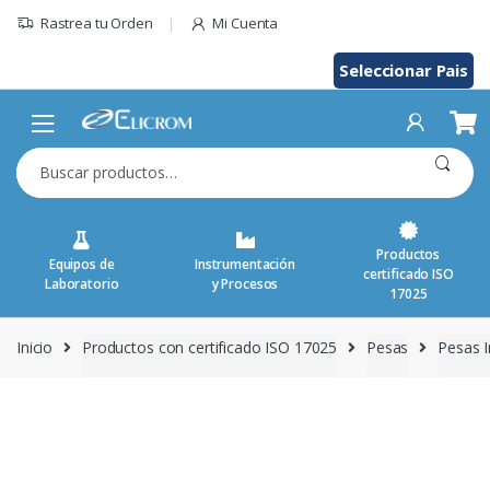
Saltar
Rastrea tu Orden
Mi Cuenta
al
contenido
Seleccionar Pais
Buscar
por:
Productos
Equipos de
Instrumentación
certificado ISO
Laboratorio
y Procesos
17025
Inicio
Productos con certificado ISO 17025
Pesas
Pesas I