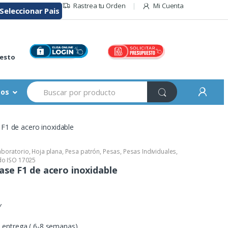
Rastrea tu Orden
Mi Cuenta
Seleccionar Pais
r
esto
Buscar:
sos
F1 de acero inoxidable
aboratorio
,
Hoja plana
,
Pesa patrón
,
Pesas
,
Pesas Individuales
,
ado ISO 17025
ase F1 de acero inoxidable
Y
entrega ( 6-8 semanas)