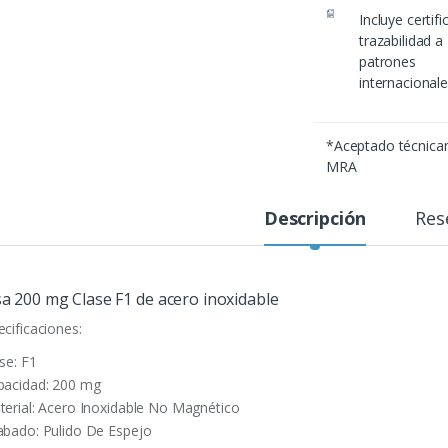
Incluye certif
trazabilidad a
patrones
internacional
*Aceptado técnic
MRA
Descripción
Res
a 200 mg Clase F1 de acero inoxidable
ecificaciones:
se: F1
pacidad: 200 mg
terial: Acero Inoxidable No Magnético
abado: Pulido De Espejo