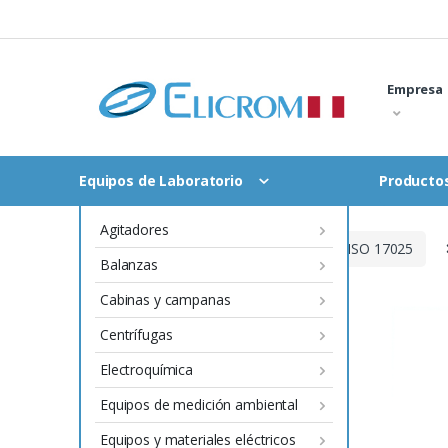
Saltar
al
contenido
Empresa
Equipos de Laboratorio
Productos
Agitadores
Inicio
Productos con certificado ISO 17025
Balanzas
Cabinas y campanas
Centrífugas
Electroquímica
Equipos de medición ambiental
Equipos y materiales eléctricos