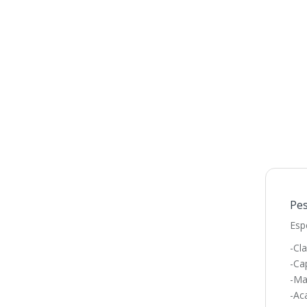
Pes
Esp
-Cla
-Ca
-Ma
-Ac