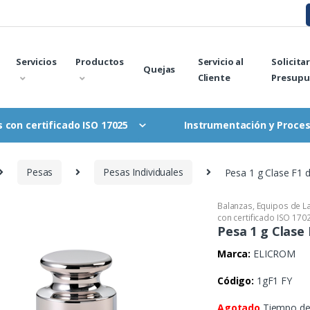
Servicios
Productos
Servicio al
Solicita
Quejas
Cliente
Presupu
Instrumentación y Proce
 con certificado ISO 17025
Pesas
Pesas Individuales
Pesa 1 g Clase F1 d
Balanzas
,
Equipos de L
con certificado ISO 170
Pesa 1 g Clase 
Marca:
ELICROM
Código:
1gF1 FY
Agotado
Tiempo de 