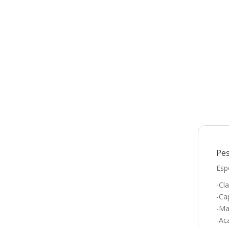
Pes
Esp
-Cla
-Ca
-Ma
-Ac