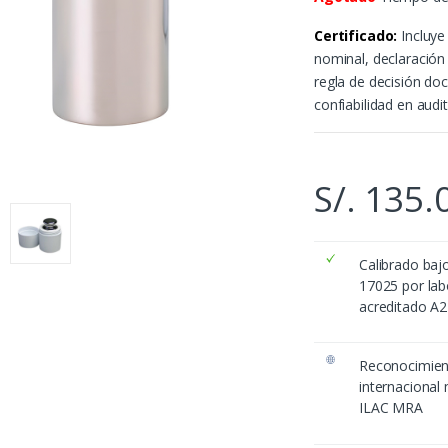
Certificado:
Incluye
nominal, declaració
regla de decisión do
confiabilidad en audi
S/.
135.
Calibrado baj
17025 por lab
acreditado A
Reconocimie
internacional
ILAC MRA