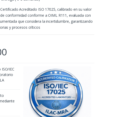
 Certificado Acreditado ISO 17025, calibrado en su valor
n de conformidad conforme a OIML R111, evaluada con
cumentada que considera la incertidumbre, garantizando
torias y procesos críticos
00
o ISO/IEC
oratorio
2LA
nto
 mediante