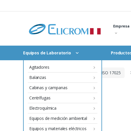
Saltar
al
contenido
Empresa
Equipos de Laboratorio
Productos
Agitadores
Inicio
Productos con certificado ISO 17025
Balanzas
Cabinas y campanas
Centrífugas
Electroquímica
Equipos de medición ambiental
Equipos y materiales eléctricos