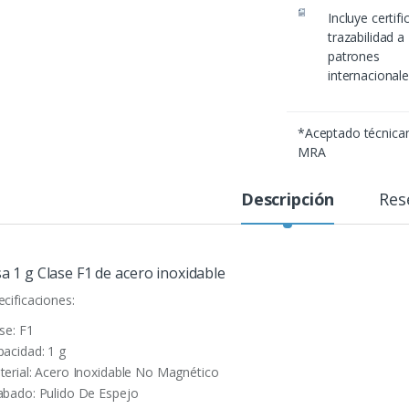
Incluye certif
trazabilidad a
patrones
internacional
*Aceptado técnic
MRA
Descripción
Res
a 1 g Clase F1 de acero inoxidable
ecificaciones:
se: F1
pacidad: 1 g
terial: Acero Inoxidable No Magnético
abado: Pulido De Espejo