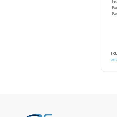
-Ins
-For
-Pa
SK
cer