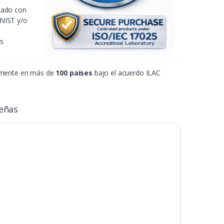
icado con
 NIST y/o
es
amente en más de
100 países
bajo el acuerdo ILAC
eñas