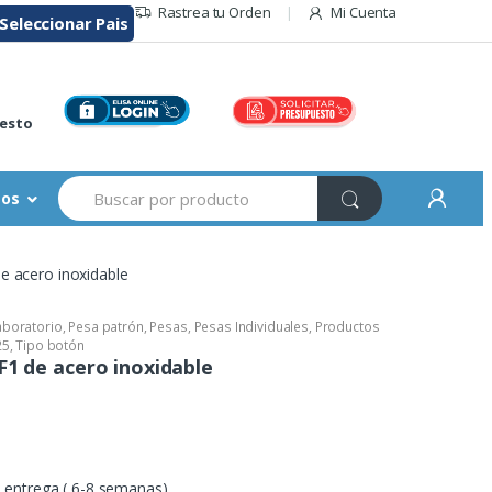
Rastrea tu Orden
Mi Cuenta
Seleccionar Pais
r
esto
Buscar:
sos
e acero inoxidable
aboratorio
,
Pesa patrón
,
Pesas
,
Pesas Individuales
,
Productos
25
,
Tipo botón
F1 de acero inoxidable
entrega ( 6-8 semanas)