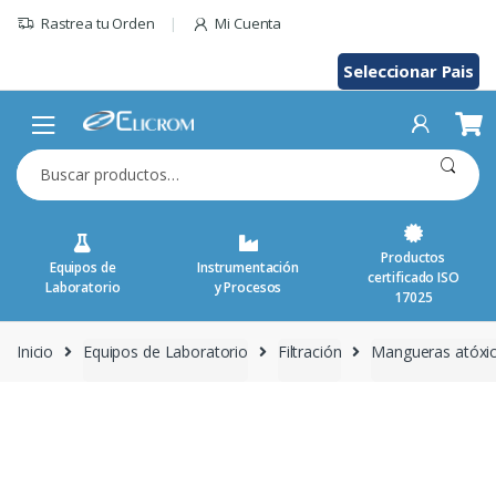
Saltar
Rastrea tu Orden
Mi Cuenta
al
contenido
Seleccionar Pais
Buscar
por:
Productos
Equipos de
Instrumentación
certificado ISO
Laboratorio
y Procesos
17025
Inicio
Equipos de Laboratorio
Filtración
Mangueras atóxic