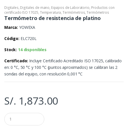
Digitales
,
Digitales de mano
,
Equipos de Laboratorio
,
Productos con
certificado ISO 17025
,
Temperatura
,
Termómetros
,
Termómetros
Termómetro de resistencia de platino
Marca:
YOWEXA
Código:
ELC720L
Stock:
14 disponibles
Certificado:
Incluye Certificado Acreditado ISO 17025, calibrado
en: 0 °C, 50 °C y 100 °C (puntos aproximados) se calibran las 2
sondas del equipo, con resolución 0,001 °C
S/.
1,873.00
C
a
n