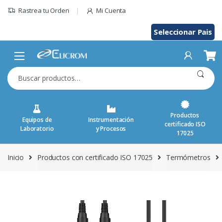
Saltar
Rastrea tu Orden
Mi Cuenta
al
contenido
Seleccionar Pais
Buscar
por:
Productos
Equipos de
Instrumentación
certificado ISO
Laboratorio
y Procesos
17025
Inicio
Productos con certificado ISO 17025
Termómetros