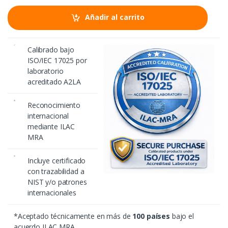
t
i
Añadir al carrito
d
a
d
Calibrado bajo
ISO/IEC 17025 por
laboratorio
acreditado A2LA
Reconocimiento
internacional
mediante ILAC
MRA
Incluye certificado
con trazabilidad a
NIST y/o patrones
internacionales
*Aceptado técnicamente en más de
100 países
bajo el
acuerdo ILAC MRA