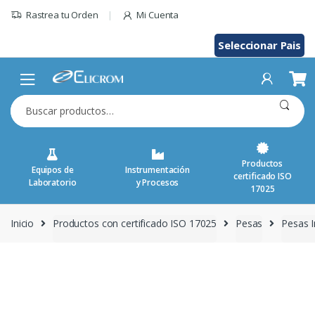
Saltar
Rastrea tu Orden
Mi Cuenta
al
contenido
Seleccionar Pais
Buscar
por:
Productos
Equipos de
Instrumentación
certificado ISO
Laboratorio
y Procesos
17025
Inicio
Productos con certificado ISO 17025
Pesas
Pesas I