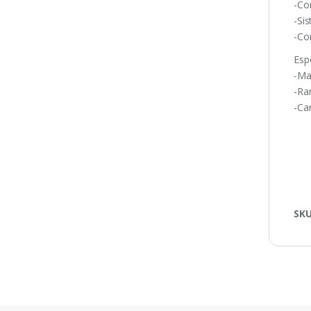
-Co
-Si
-Co
Esp
-Ma
-Ra
-Ca
SK