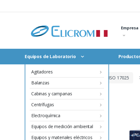
Saltar
al
contenido
Empresa
Equipos de Laboratorio
Productos
Agitadores
Inicio
Productos con certificado ISO 17025
Balanzas
Cabinas y campanas
Centrífugas
Electroquímica
Equipos de medición ambiental
Equipos y materiales eléctricos