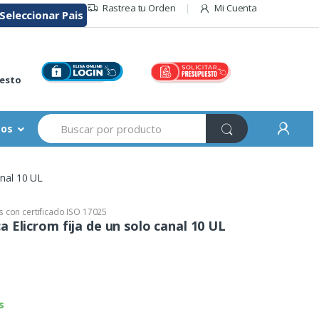
Rastrea tu Orden
Mi Cuenta
Seleccionar Pais
r
esto
Buscar:
sos
anal 10 UL
 con certificado ISO 17025
 Elicrom fija de un solo canal 10 UL
s