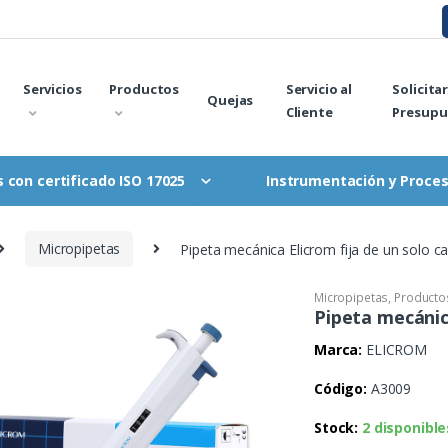
Servicios
Productos
Servicio al
Solicita
Quejas
Cliente
Presupu
Instrumentación y Proce
 con certificado ISO 17025
Micropipetas
Pipeta mecánica Elicrom fija de un solo c
Micropipetas
,
Productos
Pipeta mecánica
Marca:
ELICROM
Código:
A3009
Stock:
2 disponible