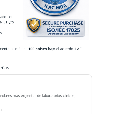
icado con
 NIST y/o
es
amente en más de
100 países
bajo el acuerdo ILAC
eñas
tándares mas exigentes de laboratorios clínicos,
s.