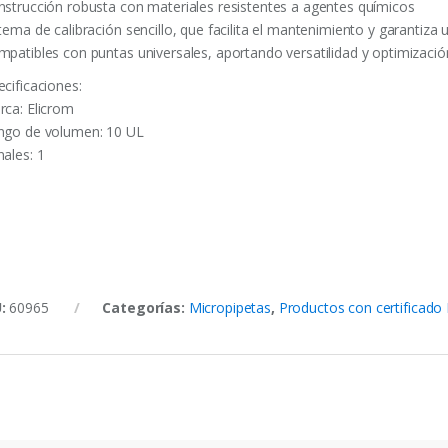
nstrucción robusta con materiales resistentes a agentes químicos
stema de calibración sencillo, que facilita el mantenimiento y garantiza
mpatibles con puntas universales, aportando versatilidad y optimizaci
ecificaciones:
rca: Elicrom
ngo de volumen: 10 UL
nales: 1
U:
60965
Categorías:
Micropipetas
,
Productos con certificado