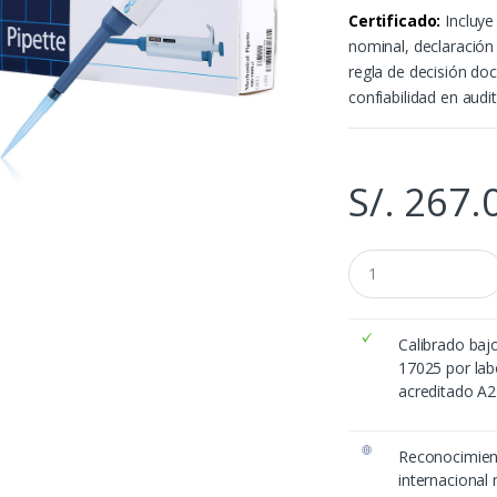
Certificado:
Incluye
nominal, declaració
regla de decisión do
confiabilidad en audi
S/.
267.
C
a
n
t
i
Calibrado baj
d
17025 por lab
a
acreditado A
d
Reconocimie
internacional