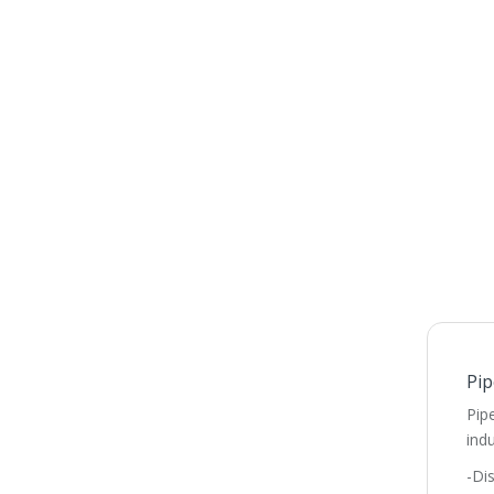
Pip
Pip
indu
-Di