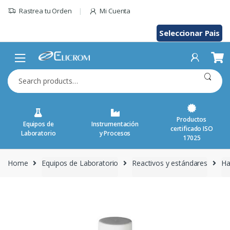
Skip
Rastrea tu Orden
Mi Cuenta
to
content
Seleccionar Pais
Search
for:
Productos
Equipos de
Instrumentación
certificado ISO
Laboratorio
y Procesos
17025
Home
Equipos de Laboratorio
Reactivos y estándares
Ha