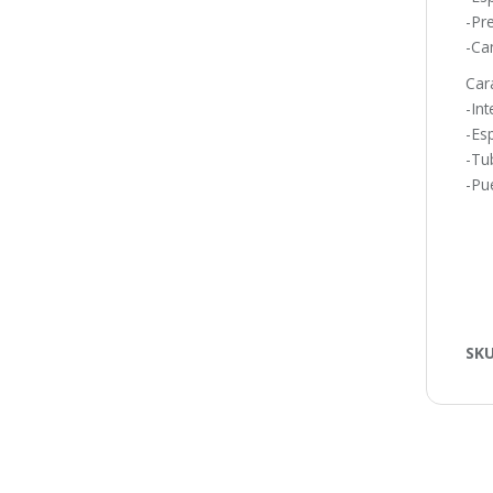
-Pr
-Ca
Cara
-Int
-Es
-Tu
-Pue
SK