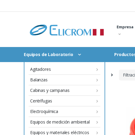
Skip
to
content
Empresa
Equipos de Laboratorio
Productos
Agitadores
Home
Equipos de Laboratorio
Filtra
Balanzas
Cabinas y campanas
Centrífugas
Electroquímica
Equipos de medición ambiental
Equipos y materiales eléctricos