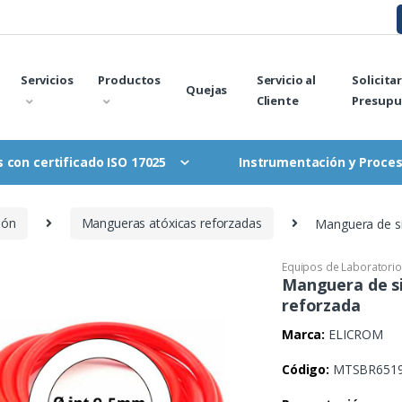
Servicios
Productos
Servicio al
Solicita
Quejas
Cliente
Presupu
Instrumentación y Proce
 con certificado ISO 17025
ción
Mangueras atóxicas reforzadas
Manguera de si
Equipos de Laboratorio
Manguera de si
reforzada
Marca:
ELICROM
Código:
MTSBR6519