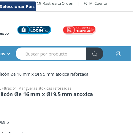
Rastrea tu Orden
Mi Cuenta
Seleccionar Pais
r
esto
Search
sos
for:
licón Øe 16 mm x Øi 9.5 mm atoxica reforzada
,
Filtración
,
Mangueras atóxicas reforzadas
licón Øe 16 mm x Øi 9.5 mm atoxica
69 5