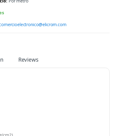
cio:
Por metro
es
comercioelectronico@elicrom.com
ón
Reviews
Kg/cm2)