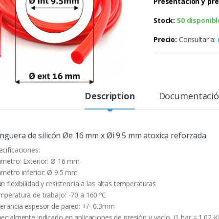
Presentación y pre
Stock:
50 disponibl
Precio:
Consultar a:
Description
Documentaci
guera de silicón Øe 16 mm x Øi 9.5 mm atoxica reforzada
ecificaciones:
ámetro: Exterior: Ø 16 mm
ámetro inferior: Ø 9.5 mm
n flexibilidad y resistencia a las altas temperaturas
mperatura de trabajo: -70 a 160 ºC
lerancia espesor de pared: +/- 0.3mm
pecialmente indicado en aplicaciones de presión y vacío. (1 bar = 1.02 