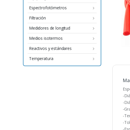
Espectrofotómetros
Filtración
Medidores de longitud
Medios isotermos
Reactivos y estándares
Temperatura
Man
Esp
-Di
-Di
-Gra
-Te
-To
-Es