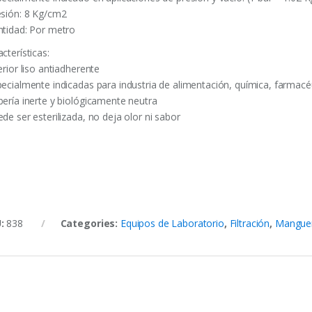
esión: 8 Kg/cm2
ntidad: Por metro
cterísticas:
erior liso antiadherente
pecialmente indicadas para industria de alimentación, química, farmacéu
bería inerte y biológicamente neutra
de ser esterilizada, no deja olor ni sabor
U:
838
Categories:
Equipos de Laboratorio
,
Filtración
,
Manguer