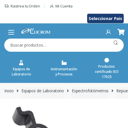
Saltar
Rastrea tu Orden
Mi Cuenta
al
contenido
Seleccionar Pais
Buscar
por:
Productos
Equipos de
Instrumentación
certificado ISO
Laboratorio
y Procesos
17025
Inicio
Equipos de Laboratorio
Espectrofotómetros
Repue