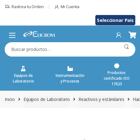
Saltar
Rastrea tu Orden
Mi Cuenta
al
contenido
Seleccionar Pais
Buscar
por:
Productos
Equipos de
Instrumentación
certificado ISO
Laboratorio
y Procesos
17025
Inicio
Equipos de Laboratorio
Reactivos y estándares
Ha