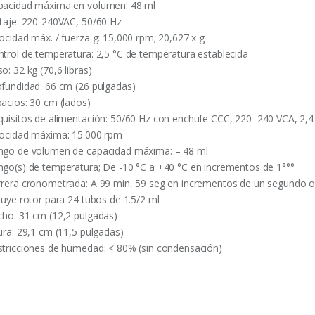
pacidad máxima en volumen: 48 ml
ltaje: 220-240VAC, 50/60 Hz
locidad máx. / fuerza g: 15,000 rpm; 20,627 x g
ntrol de temperatura: 2,5 °C de temperatura establecida
o: 32 kg (70,6 libras)
ofundidad: 66 cm (26 pulgadas)
pacios: 30 cm (lados)
quisitos de alimentación: 50/60 Hz con enchufe CCC, 220–240 VCA, 2,4
locidad máxima: 15.000 rpm
ngo de volumen de capacidad máxima: – 48 ml
ngo(s) de temperatura; De -10 °C a +40 °C en incrementos de 1°°°
rrera cronometrada: A 99 min, 59 seg en incrementos de un segundo o
cluye rotor para 24 tubos de 1.5/2 ml
cho: 31 cm (12,2 pulgadas)
tura: 29,1 cm (11,5 pulgadas)
stricciones de humedad: < 80% (sin condensación)