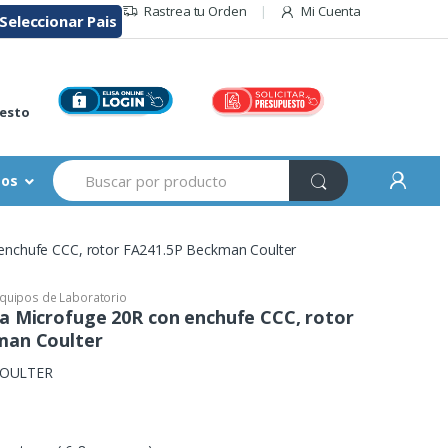
Rastrea tu Orden
Mi Cuenta
Seleccionar Pais
r
esto
Buscar:
sos
 enchufe CCC, rotor FA241.5P Beckman Coulter
quipos de Laboratorio
a Microfuge 20R con enchufe CCC, rotor
man Coulter
OULTER