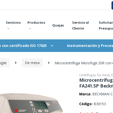
Servicios
Productos
Servicio al
Solicita
Quejas
Cliente
Presupu
Instrumentación y Proce
 con certificado ISO 17025
ugas
De mesa
Microcentrífuga Microfuge 20R con
Centrífugas
,
De mesa
,
E
Microcentrífug
FA241.5P Beck
Marca:
BECKMAN C
Código:
B30153