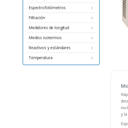
Espectrofotómetros
Filtración
Medidores de longitud
Medios isotermos
Reactivos y estándares
Temperatura
Mic
Ráp
din
nuc
y la
Esp