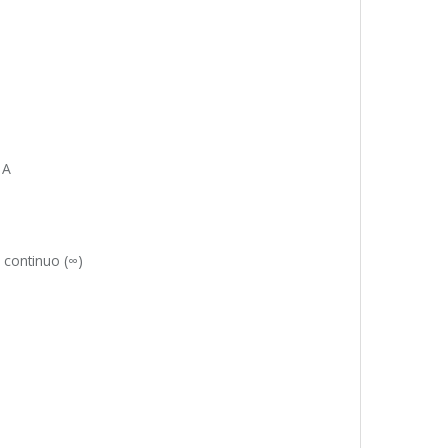
 A
 continuo (∞)