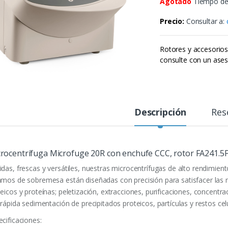
Agotado
Tiempo de 
Precio:
Consultar a:
Rotores y accesorio
consulte con un ases
Descripción
Res
rocentrífuga Microfuge 20R con enchufe CCC, rotor FA241.5
idas, frescas y versátiles, nuestras microcentrífugas de alto rendimient
amos de sobremesa están diseñadas con precisión para satisfacer las n
leicos y proteínas; peletización, extracciones, purificaciones, concentr
 rápida sedimentación de precipitados proteicos, partículas y restos cel
ecificaciones: