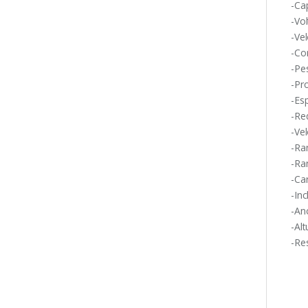
-Ca
-Vo
-Ve
-Co
-Pes
-Pr
-Es
-Re
-Ve
-Ra
-Ra
-Ca
-In
-An
-Al
-Re