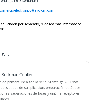
entrega ( 6-8 semanas)
comercioelectronico@elicrom.com
s se venden por separado, si desea más información
or.
eñas
P Beckman Coulter
o de primera línea son la serie Microfuge 20. Estas
ecesidades de su aplicación: preparación de ácidos
aciones, separaciones de fases y unión a receptores;
ulares.