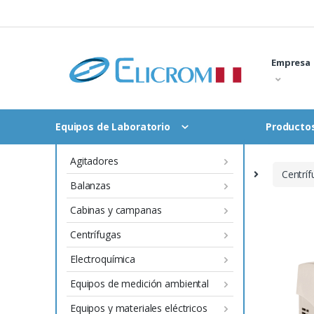
Saltar
al
contenido
Empresa
Equipos de Laboratorio
Productos
Agitadores
Inicio
Equipos de Laboratorio
Centríf
Balanzas
Cabinas y campanas
Centrífugas
Electroquímica
Equipos de medición ambiental
Equipos y materiales eléctricos