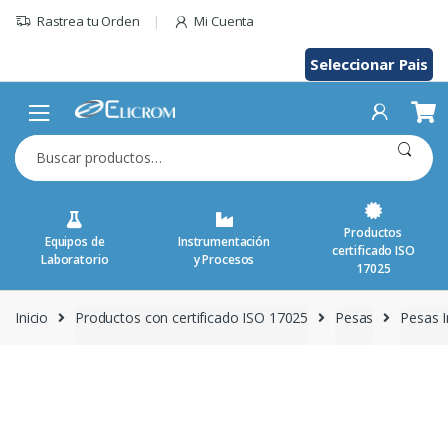
Saltar
Rastrea tu Orden
Mi Cuenta
al
contenido
Seleccionar Pais
Buscar
por:
Productos
Equipos de
Instrumentación
certificado ISO
Laboratorio
y Procesos
17025
Inicio
Productos con certificado ISO 17025
Pesas
Pesas I