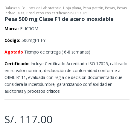
Balanzas
,
Equipos de Laboratorio
,
Hoja plana
,
Pesa patrón
,
Pesas
,
Pesas
Individuales
,
Productos con certificado ISO 17025
Pesa 500 mg Clase F1 de acero inoxidable
Marca:
ELICROM
Código:
500mgF1 FY
Agotado
Tiempo de entrega ( 6-8 semanas)
Certificado:
Incluye Certificado Acreditado ISO 17025, calibrado
en su valor nominal, declaración de conformidad conforme a
OIML R111, evaluada con regla de decisión documentada que
considera la incertidumbre, garantizando confiabilidad en
auditorias y procesos críticos
S/.
117.00