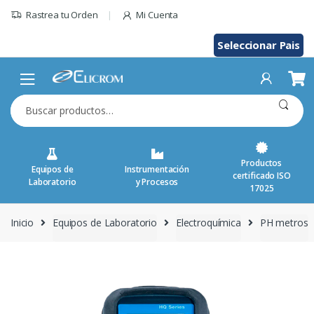
Saltar
Rastrea tu Orden
Mi Cuenta
al
contenido
Seleccionar Pais
Buscar
por:
Productos
Equipos de
Instrumentación
certificado ISO
Laboratorio
y Procesos
17025
Inicio
Equipos de Laboratorio
Electroquímica
PH metros