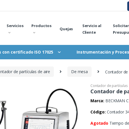
Servicios
Productos
Servicio al
Solicita
Quejas
Cliente
Presupu
Instrumentación y Proce
 con certificado ISO 17025
ntador de partículas de aire
De mesa
Contador de 
Contador de partículas 
Contador de pa
Marca:
BECKMAN C
Código:
Contador 3
Agotado
Tiempo de 