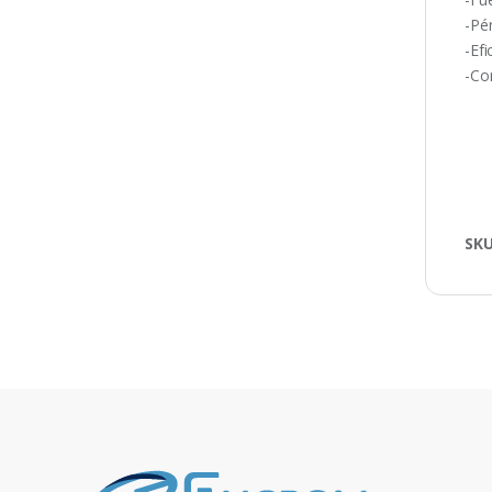
-Pé
-Ef
-Co
SK