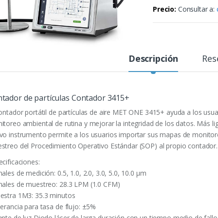
Precio:
Consultar a:
Descripción
Res
tador de partículas Contador 3415+
contador portátil de partículas de aire MET ONE 3415+ ayuda a los usuar
itoreo ambiental de rutina y mejorar la integridad de los datos. Más li
vo instrumento permite a los usuarios importar sus mapas de monitore
streo del Procedimiento Operativo Estándar (SOP) al propio contador.
ecificaciones:
ales de medición: 0.5, 1.0, 2.0, 3.0, 5.0, 10.0 μm
nales de muestreo: 28.3 LPM (1.0 CFM)
estra 1M3: 35.3 minutos
lerancia para tasa de flujo: ±5%
ente de luz Diodo láser de larga duración con un tiempo medio de fall