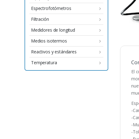
Espectrofotómetros
Filtración
Medidores de longitud
Medios isotermos
Reactivos y estándares
Con
Temperatura
El 
mon
nue
mue
Esp
-Can
-Ca
-Mu
-To
-Fu