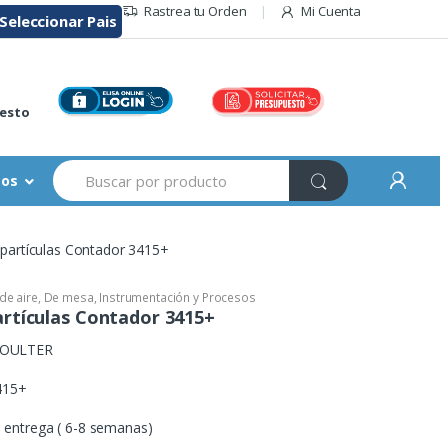
Rastrea tu Orden
Mi Cuenta
Seleccionar Pais
r
esto
Buscar:
sos
partículas Contador 3415+
de aire
,
De mesa
,
Instrumentación y Procesos
rtículas Contador 3415+
OULTER
415+
entrega ( 6-8 semanas)