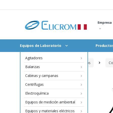
Saltar
al
contenido
Empresa
Equipos de Laboratorio
Productos
Agitadores
Inicio
Instrumentación y Procesos
Co
Balanzas
Cabinas y campanas
Centrífugas
Electroquímica
Equipos de medición ambiental
Equipos y materiales eléctricos