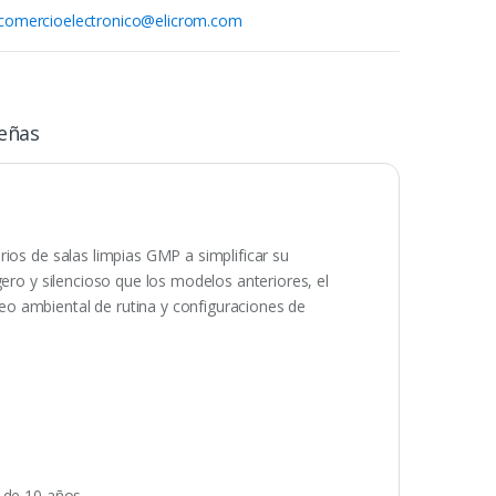
comercioelectronico@elicrom.com
eñas
ios de salas limpias GMP a simplificar su
gero y silencioso que los modelos anteriores, el
o ambiental de rutina y configuraciones de
o de 10 años