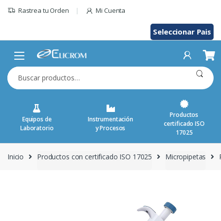
Saltar
Rastrea tu Orden
Mi Cuenta
al
contenido
Seleccionar Pais
Buscar
por:
Productos
Equipos de
Instrumentación
certificado ISO
Laboratorio
y Procesos
17025
Inicio
Productos con certificado ISO 17025
Micropipetas