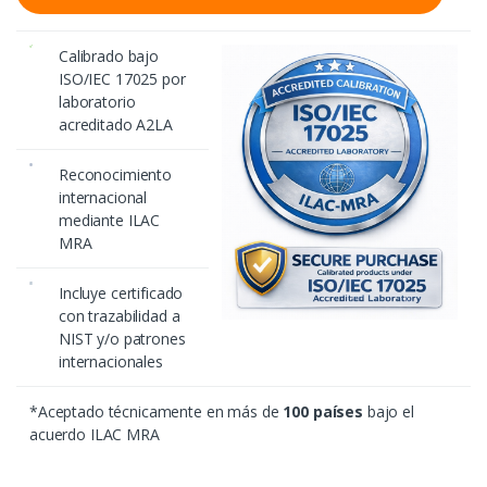
a
d
Calibrado bajo
ISO/IEC 17025 por
laboratorio
acreditado A2LA
Reconocimiento
internacional
mediante ILAC
MRA
Incluye certificado
con trazabilidad a
NIST y/o patrones
internacionales
*Aceptado técnicamente en más de
100 países
bajo el
acuerdo ILAC MRA