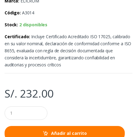
Marca:
ELICROM
Código:
A3014
Stock:
2 disponibles
Certificado:
Incluye Certificado Acreditado ISO 17025, calibrado
en su valor nominal, declaración de conformidad conforme a ISO
8655, evaluada con regla de decisión documentada que
considera la incertidumbre, garantizando confiabilidad en
auditorias y procesos críticos
S/.
232.00
C
a
n
t
i
Añadir al carrito
d