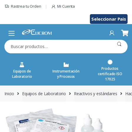
Saltar
Rastrea tu Orden
Mi Cuenta
al
contenido
Seleccionar Pais
Buscar
por:
Productos
Equipos de
Instrumentación
certificado ISO
Laboratorio
y Procesos
17025
Inicio
Equipos de Laboratorio
Reactivos y estándares
Ha