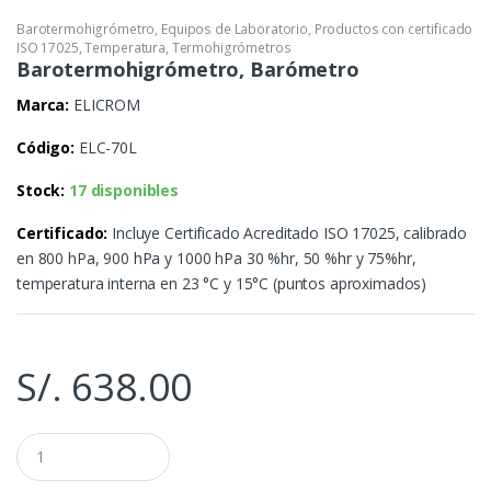
Barotermohigrómetro
,
Equipos de Laboratorio
,
Productos con certificado
ISO 17025
,
Temperatura
,
Termohigrómetros
Barotermohigrómetro, Barómetro
Marca:
ELICROM
Código:
ELC-70L
Stock:
17 disponibles
Certificado:
Incluye Certificado Acreditado ISO 17025, calibrado
en 800 hPa, 900 hPa y 1000 hPa 30 %hr, 50 %hr y 75%hr,
temperatura interna en 23 °C y 15°C (puntos aproximados)
S/.
638.00
C
a
n