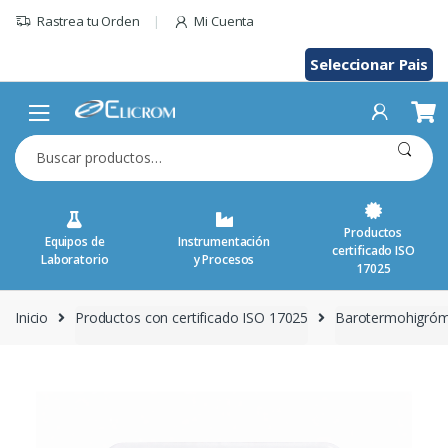
Saltar
Rastrea tu Orden
Mi Cuenta
al
contenido
Seleccionar Pais
Buscar
por:
Productos
Equipos de
Instrumentación
certificado ISO
Laboratorio
y Procesos
17025
Inicio
Productos con certificado ISO 17025
Barotermohigróm