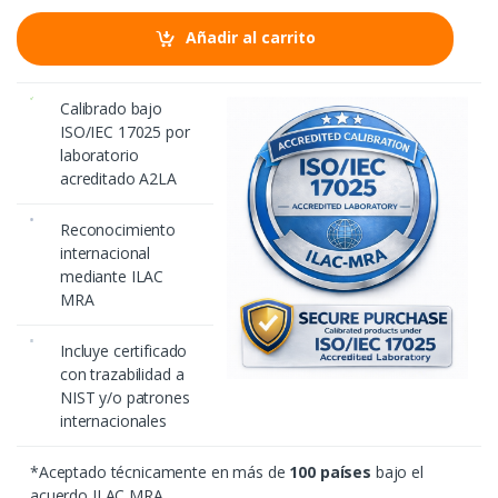
t
i
Añadir al carrito
d
a
d
Calibrado bajo
ISO/IEC 17025 por
laboratorio
acreditado A2LA
Reconocimiento
internacional
mediante ILAC
MRA
Incluye certificado
con trazabilidad a
NIST y/o patrones
internacionales
*Aceptado técnicamente en más de
100 países
bajo el
acuerdo ILAC MRA