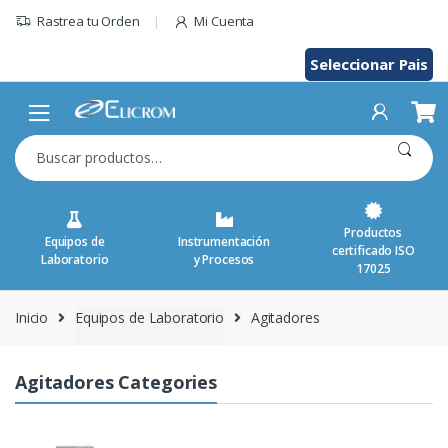
Saltar
Rastrea tu Orden
Mi Cuenta
al
contenido
Seleccionar Pais
Buscar
por:
Productos
Equipos de
Instrumentación
certificado ISO
Laboratorio
y Procesos
17025
Inicio
Equipos de Laboratorio
Agitadores
Agitadores Categories