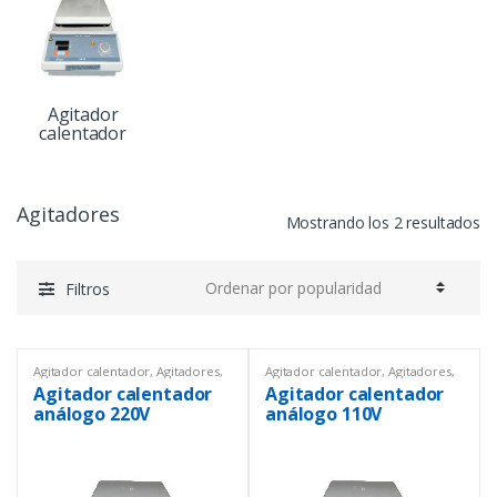
Agitador
calentador
Agitadores
Mostrando los 2 resultados
Filtros
Agitador calentador
,
Agitadores
,
Agitador calentador
,
Agitadores
,
Equipos de Laboratorio
Equipos de Laboratorio
Agitador calentador
Agitador calentador
análogo 220V
análogo 110V