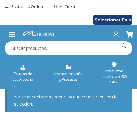
Saltar
Rastrea tu Orden
Mi Cuenta
al
contenido
Seleccionar Pais
Buscar
por:
Productos
Equipos de
Instrumentación
certificado ISO
Laboratorio
y Procesos
17025
No se encontraron productos que concuerden con la
selección.