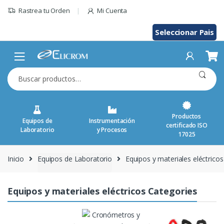
Saltar
Rastrea tu Orden
Mi Cuenta
al
contenido
Seleccionar Pais
Buscar
por:
Productos
Equipos de
Instrumentación
certificado ISO
Laboratorio
y Procesos
17025
Inicio
Equipos de Laboratorio
Equipos y materiales eléctricos
Equipos y materiales eléctricos Categories