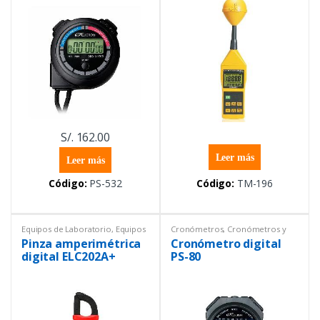
S/.
162.00
Leer más
Leer más
Código:
PS-532
Código:
TM-196
Equipos de Laboratorio
,
Equipos
Cronómetros
,
Cronómetros y
y materiales eléctricos
,
Pinzas
temporizadores
,
Equipos de
Pinza amperimétrica
Cronómetro digital
amperimétricas
Laboratorio
,
Equipos y
materiales eléctricos
,
Productos
digital ELC202A+
PS-80
con certificado ISO 17025