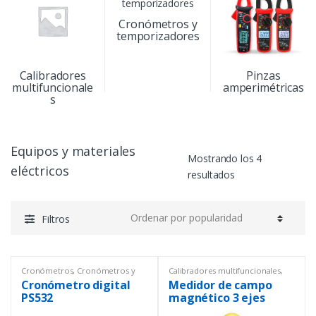
Cronómetros y
temporizadores
Calibradores
Pinzas
multifuncionale
amperimétricas
s
Equipos y materiales
Mostrando los 4
eléctricos
resultados
Filtros
Cronómetros
,
Cronómetros y
Calibradores multifuncionales
,
temporizadores
,
Equipos de
Equipos de Laboratorio
,
Equipos
Cronómetro digital
Medidor de campo
Laboratorio
,
Equipos y
y materiales eléctricos
materiales eléctricos
,
Productos
PS532
magnético 3 ejes
con certificado ISO 17025