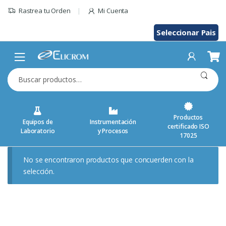
Saltar
Rastrea tu Orden
Mi Cuenta
al
contenido
Seleccionar Pais
Buscar
por:
Productos
Equipos de
Instrumentación
certificado ISO
Laboratorio
y Procesos
17025
No se encontraron productos que concuerden con la
selección.