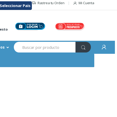
Rastrea tu Orden
Mi Cuenta
Seleccionar Pais
r
esto
Buscar:
sos