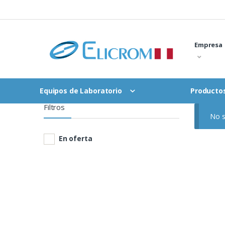
Saltar
al
contenido
Empresa
Equipos de Laboratorio
Productos
Filtros
No s
En oferta